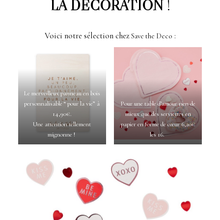
LA DÉCORATION
!
Voici notre sélection chez
:
Save the Deco
Le merveilleux panneau en bois
personnalisable “ pour la vie” à
Pour une table d’amour rien de
14,90€.
mieux que des serviettes en
Une attention tellement
papier en forme de cœur 6,20€
mignonne !
les 16.