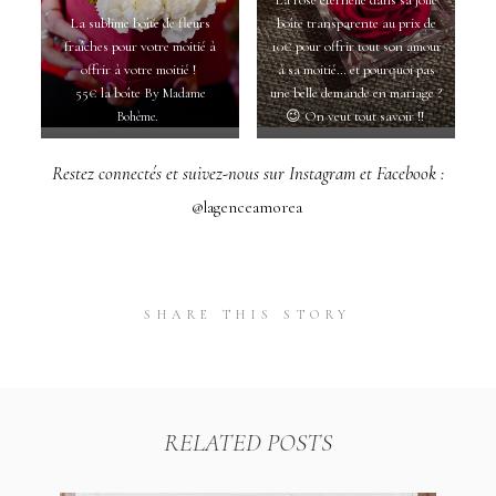
La sublime boîte de fleurs
boîte transparente au prix de
fraîches pour votre moitié à
10€ pour offrir tout son amour
offrir à votre moitié !
à sa moitié… et pourquoi pas
55€ la boîte By
une belle demande en mariage ?
Madame
.
😉 On veut tout savoir !!
Bohème
Restez connectés et suivez-nous sur Instagram et Facebook :
@lagenceamorea
SHARE THIS STORY
RELATED POSTS