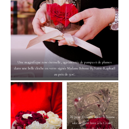
Une magnifique rose éternelle, agrémentée de pampa et de plumes
dans une belle cloche en verre signée
83 Saint-Raphaël
Madame Bohème
au prix de 50€.
Et pour finir on adore la bonne
idée de
à la Crau !
Fleur Inter
La rose éternelle dans sa jolie